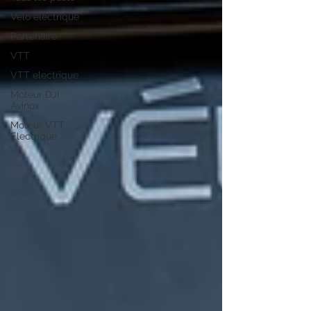
Vélo électrique
Partenaire
VTT
VTT electrique
Moteur DJI
Avinox
Moteur VTT
Electrique