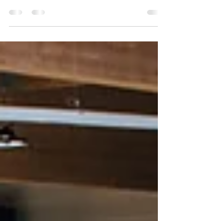
7.2 » est arrivé.
Le nouveau VTT O2FEEL « AMPLITUDE 7.2 » est
arrivé dans votre magasin de vélo électrique
BIKE & TEST situé à Maurepas dans les
Yvelines....