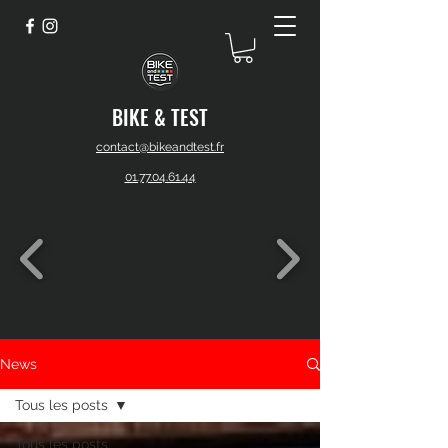
BIKE & TEST
contact@bikeandtest.fr
01.77.04.61.44
News
Tous les posts
Tous les posts