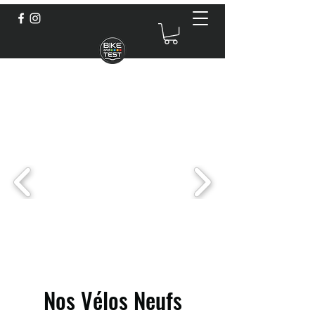
BIKE & TEST
contact@bikeandtest.fr
01.77.04.61.44
Nos Vélos
Neufs