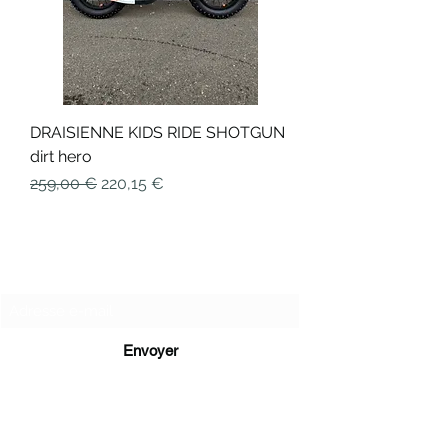
DRAISIENNE KIDS RIDE SHOTGUN
dirt hero
Prix original
Prix promotionnel
259,00 €
220,15 €
Formulaire d'abonnement
Envoyer