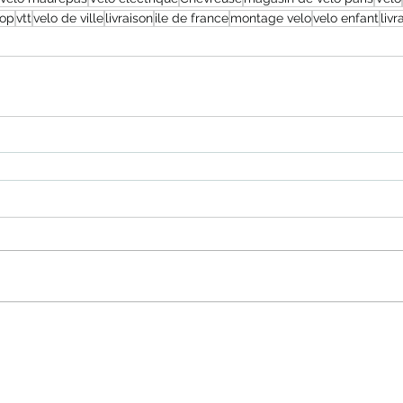
hop
vtt
velo de ville
livraison
ile de france
montage velo
velo enfant
livr