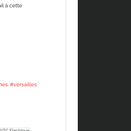
l à cette 
nes
#versailles
VTC Electrique