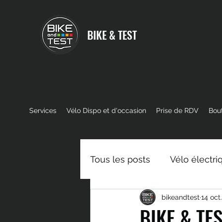
BIKE & TEST
Services
Vélo Dispo et d'occasion
Prise de RDV
Bou
Tous les posts
Vélo électri
bikeandtest
14 oct
Moteur VTT Electrique
BIKE & TES