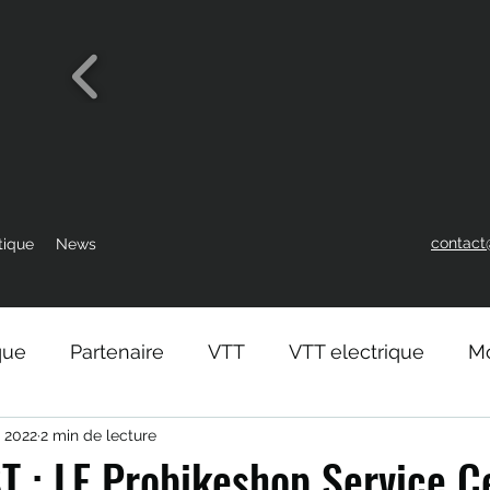
contact
tique
News
que
Partenaire
VTT
VTT electrique
Mo
. 2022
2 min de lecture
T : LE Probikeshop Service C