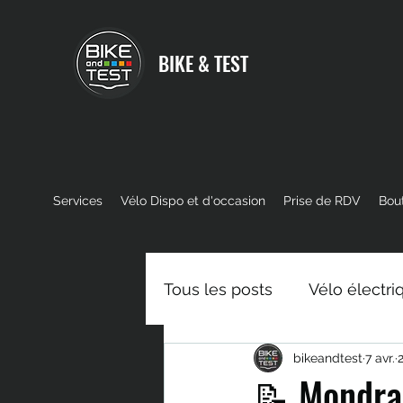
BIKE & TEST
Services
Vélo Dispo et d'occasion
Prise de RDV
Bou
Tous les posts
Vélo électri
bikeandtest
7 avr.
Moteur VTT Electrique
📝 Mondra