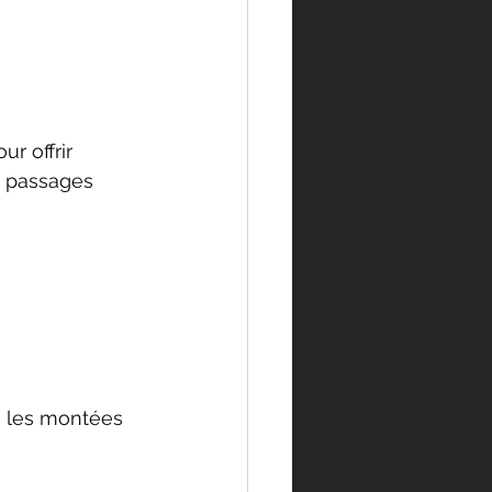
r offrir 
s passages 
s les montées 