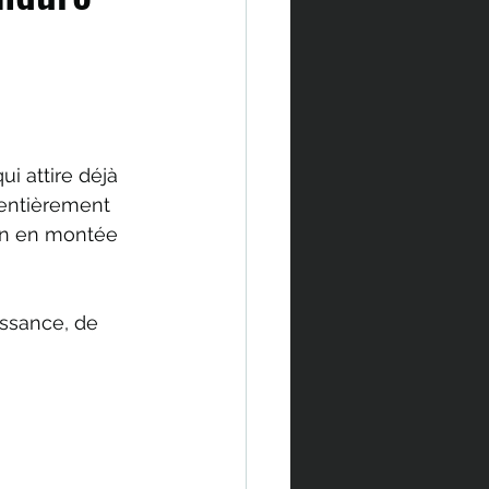
 attire déjà 
 entièrement 
en en montée 
issance, de 