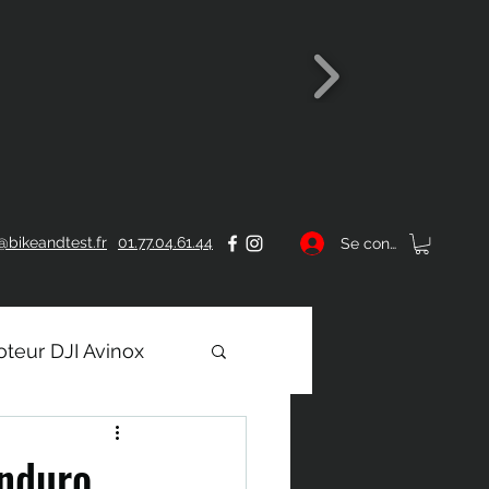
@bikeandtest.fr
01.77.04.61.44
Se connecter
teur DJI Avinox
enduro