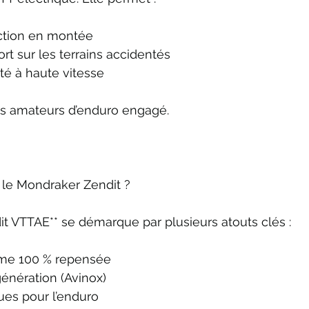
action en montée
rt sur les terrains accidentés
ité à haute vitesse
les amateurs d’enduro engagé.
r le Mondraker Zendit ?
t VTTAE** se démarque par plusieurs atouts clés :
rme 100 % repensée
énération (Avinox)
ues pour l’enduro