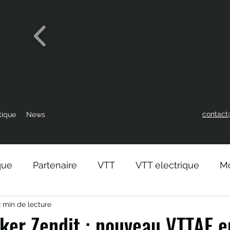
contact
tique
News
que
Partenaire
VTT
VTT electrique
Mo
2 min de lecture
ker Zendit : nouveau VTTAE 