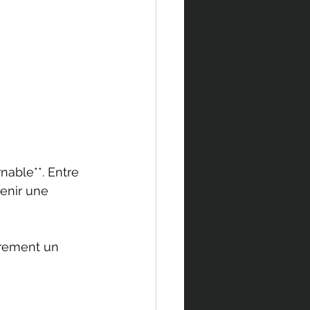
able**. Entre 
enir une 
irement un 