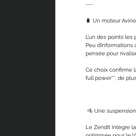
---
🔋 Un moteur Avino
L’un des points les 
Peu d’informations 
pensée pour rivalis
Ce choix confirme 
full power**, de plu
 🚵 Une suspensio
Le Zendit intègre l
optimisée pour le V