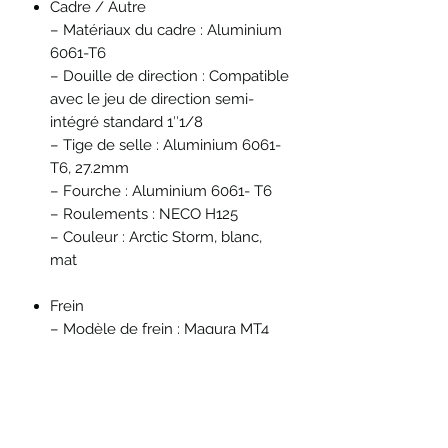
Cadre / Autre
– Matériaux du cadre : Aluminium
6061-T6
– Douille de direction : Compatible
avec le jeu de direction semi-
intégré standard 1″1/8
– Tige de selle : Aluminium 6061-
T6, 27.2mm
– Fourche : Aluminium 6061- T6
– Roulements : NECO H125
– Couleur : Arctic Storm, blanc,
mat
Frein
– Modèle de frein : Magura MT4
post mount
– Matériau maître cylindre :
Carbotecture
– Levier : Magura HC1, aluminium
– Étrier : Magura MT4 – Aluminium