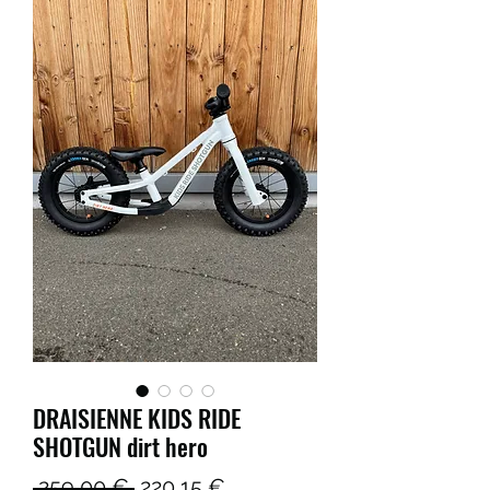
DRAISIENNE KIDS RIDE
SHOTGUN dirt hero
Prix
Prix
 259,00 € 
220,15 €