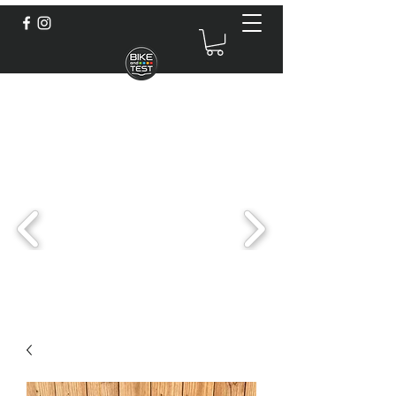
BIKE & TEST
contact@bikeandtest.fr
01.77.04.61.44