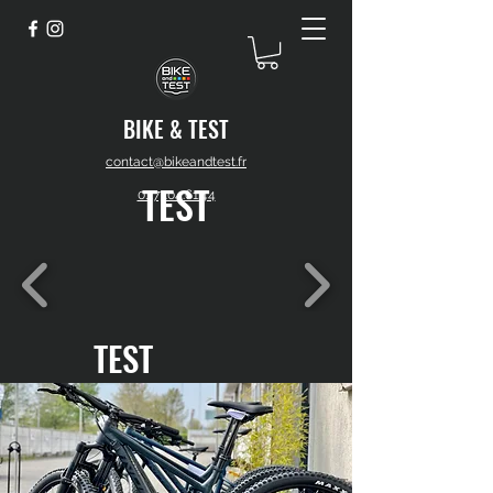
BIKE & TEST
contact@bikeandtest.fr
TEST
01.77.04.61.44
TEST