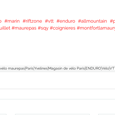
o
#marin
#riftzone
#vtt
#enduro
#allmountain
#p
illet
#maurepas
#sqy
#coignieres
#montfortlamaur
 vélo maurepas
Paris
Yvelines
Magasin de vélo Paris
ENDURO
Vélo
VT