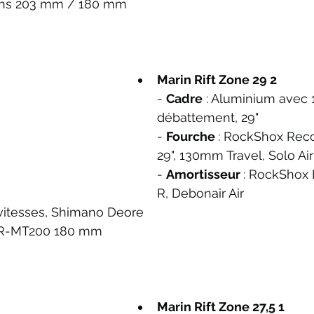
tons 203 mm / 180 mm
Marin Rift Zone 29 2
- 
Cadre
 : Aluminium avec
débattement, 29" 
- 
Fourche 
: RockShox Reco
29", 130mm Travel, Solo Air
- 
Amortisseur 
: RockShox 
R, Debonair Air
 vitesses, Shimano Deore 
BR-MT200 180 mm
Marin Rift Zone 27,5 1