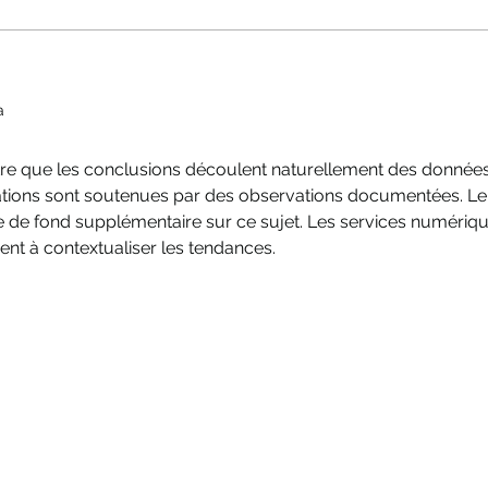
🚀 Quel moteur choisir pour votre
Le Ma
VTTAE en 2026 ?
testé
a
re que les conclusions découlent naturellement des données
mations sont soutenues par des observations documentées. Le
e de fond supplémentaire sur ce sujet. Les services numériqu
ent à contextualiser les tendances.