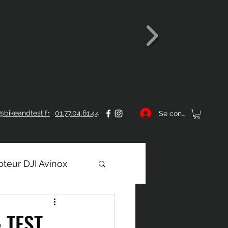
@bikeandtest.fr
01.77.04.61.44
Se connecter
teur DJI Avinox
& TEST