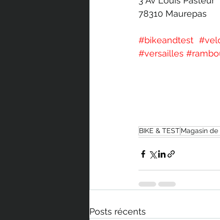
3 Av Louis Pasteur 
78310 Maurepas 
#bikeandtest
#vel
#versailles
#rambou
BIKE & TEST
Magasin de
Posts récents