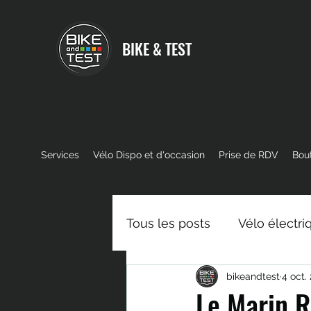
BIKE & TEST
Services
Vélo Dispo et d'occasion
Prise de RDV
Bou
Tous les posts
Vélo électri
bikeandtest
4 oct.
Moteur VTT Electrique
Le Marin R