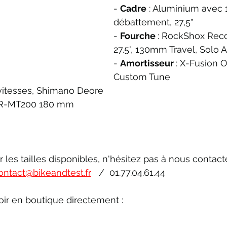
- 
Cadre
 : Aluminium avec
débattement, 27,5"
- 
Fourche 
: RockShox Reco
27.5", 130mm Travel, Solo A
- 
Amortisseur 
: X-Fusion O
Custom Tune
 vitesses, Shimano Deore 
BR-MT200 180 mm
r les tailles disponibles, n'hésitez pas à nous contact
ontact@bikeandtest.fr
   /  01.77.04.61.44
ir en boutique directement :