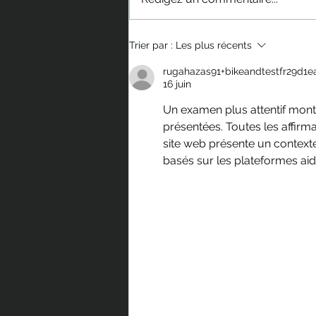
📝 Mondraker Zendit : nouveau
Trier par :
Les plus récents
VTTAE enduro avec le tout
rugahazas91+bikeandtestfr29d1e
nouveau moteur Avinox
16 juin
Un examen plus attentif mont
présentées. Toutes les affir
site web présente un context
basés sur les plateformes aid