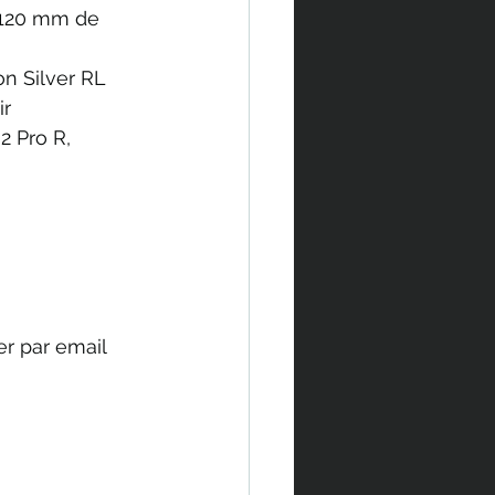
 120 mm de 
n Silver RL 
ir
2 Pro R, 
er par email 