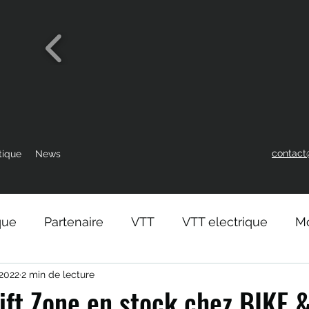
contact
tique
News
que
Partenaire
VTT
VTT electrique
Mo
 2022
2 min de lecture
ift Zone en stock chez BIKE 