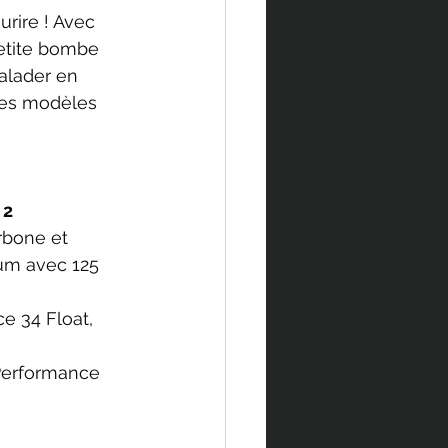
urire ! Avec 
petite bombe 
balader en 
les modèles 
2 
arbone et 
ium avec 125 
e 34 Float, 
 Performance 