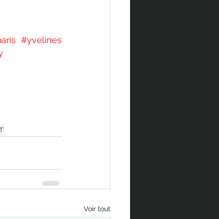
aris
#yvelines
y
T
Voir tout